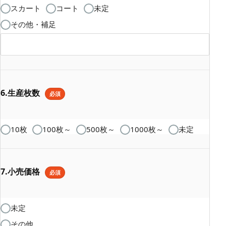
スカート
コート
未定
その他・補足
6.生産枚数
必須
10枚
100枚～
500枚～
1000枚～
未定
7.小売価格
必須
未定
その他