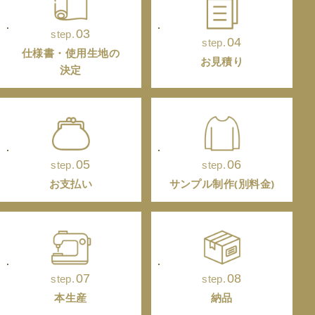
03
step.
04
step.
仕様書・使用生地の
お見積り
決定
05
06
step.
step.
お支払い
サンプル制作(別料金)
07
08
step.
step.
本生産
納品