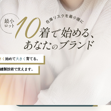
さく
始めて
大きく
育てる。
縫製技術で支えます。
お申し込みはこちら